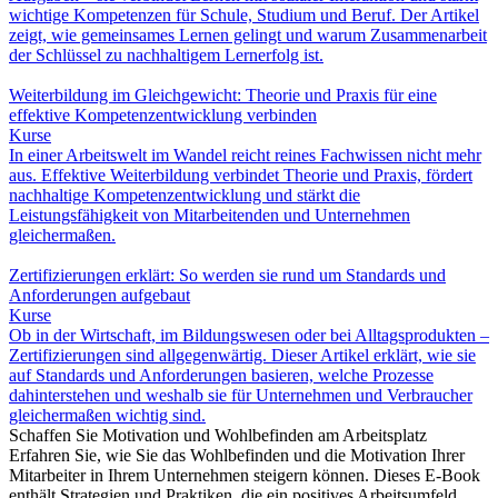
wichtige Kompetenzen für Schule, Studium und Beruf. Der Artikel
zeigt, wie gemeinsames Lernen gelingt und warum Zusammenarbeit
der Schlüssel zu nachhaltigem Lernerfolg ist.
Weiterbildung im Gleichgewicht: Theorie und Praxis für eine
effektive Kompetenzentwicklung verbinden
Kurse
In einer Arbeitswelt im Wandel reicht reines Fachwissen nicht mehr
aus. Effektive Weiterbildung verbindet Theorie und Praxis, fördert
nachhaltige Kompetenzentwicklung und stärkt die
Leistungsfähigkeit von Mitarbeitenden und Unternehmen
gleichermaßen.
Zertifizierungen erklärt: So werden sie rund um Standards und
Anforderungen aufgebaut
Kurse
Ob in der Wirtschaft, im Bildungswesen oder bei Alltagsprodukten –
Zertifizierungen sind allgegenwärtig. Dieser Artikel erklärt, wie sie
auf Standards und Anforderungen basieren, welche Prozesse
dahinterstehen und weshalb sie für Unternehmen und Verbraucher
gleichermaßen wichtig sind.
Schaffen Sie Motivation und Wohlbefinden am Arbeitsplatz
Erfahren Sie, wie Sie das Wohlbefinden und die Motivation Ihrer
Mitarbeiter in Ihrem Unternehmen steigern können. Dieses E-Book
enthält Strategien und Praktiken, die ein positives Arbeitsumfeld