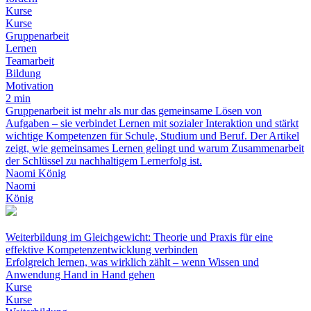
Kurse
Kurse
Gruppenarbeit
Lernen
Teamarbeit
Bildung
Motivation
2 min
Gruppenarbeit ist mehr als nur das gemeinsame Lösen von
Aufgaben – sie verbindet Lernen mit sozialer Interaktion und stärkt
wichtige Kompetenzen für Schule, Studium und Beruf. Der Artikel
zeigt, wie gemeinsames Lernen gelingt und warum Zusammenarbeit
der Schlüssel zu nachhaltigem Lernerfolg ist.
Naomi König
Naomi
König
Weiterbildung im Gleichgewicht: Theorie und Praxis für eine
effektive Kompetenzentwicklung verbinden
Erfolgreich lernen, was wirklich zählt – wenn Wissen und
Anwendung Hand in Hand gehen
Kurse
Kurse