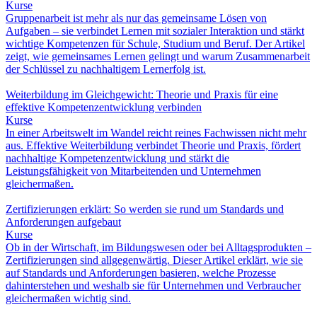
Kurse
Gruppenarbeit ist mehr als nur das gemeinsame Lösen von
Aufgaben – sie verbindet Lernen mit sozialer Interaktion und stärkt
wichtige Kompetenzen für Schule, Studium und Beruf. Der Artikel
zeigt, wie gemeinsames Lernen gelingt und warum Zusammenarbeit
der Schlüssel zu nachhaltigem Lernerfolg ist.
Weiterbildung im Gleichgewicht: Theorie und Praxis für eine
effektive Kompetenzentwicklung verbinden
Kurse
In einer Arbeitswelt im Wandel reicht reines Fachwissen nicht mehr
aus. Effektive Weiterbildung verbindet Theorie und Praxis, fördert
nachhaltige Kompetenzentwicklung und stärkt die
Leistungsfähigkeit von Mitarbeitenden und Unternehmen
gleichermaßen.
Zertifizierungen erklärt: So werden sie rund um Standards und
Anforderungen aufgebaut
Kurse
Ob in der Wirtschaft, im Bildungswesen oder bei Alltagsprodukten –
Zertifizierungen sind allgegenwärtig. Dieser Artikel erklärt, wie sie
auf Standards und Anforderungen basieren, welche Prozesse
dahinterstehen und weshalb sie für Unternehmen und Verbraucher
gleichermaßen wichtig sind.