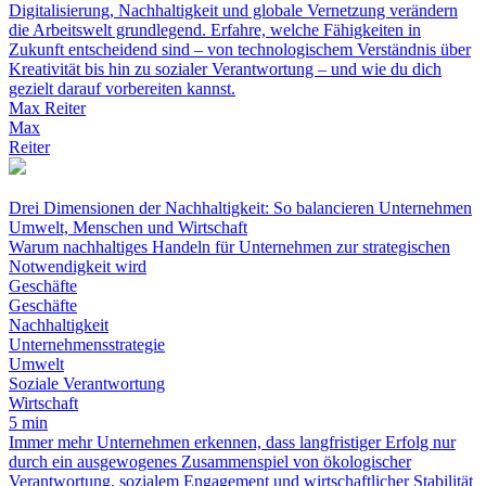
Digitalisierung, Nachhaltigkeit und globale Vernetzung verändern
die Arbeitswelt grundlegend. Erfahre, welche Fähigkeiten in
Zukunft entscheidend sind – von technologischem Verständnis über
Kreativität bis hin zu sozialer Verantwortung – und wie du dich
gezielt darauf vorbereiten kannst.
Max Reiter
Max
Reiter
Drei Dimensionen der Nachhaltigkeit: So balancieren Unternehmen
Umwelt, Menschen und Wirtschaft
Warum nachhaltiges Handeln für Unternehmen zur strategischen
Notwendigkeit wird
Geschäfte
Geschäfte
Nachhaltigkeit
Unternehmensstrategie
Umwelt
Soziale Verantwortung
Wirtschaft
5 min
Immer mehr Unternehmen erkennen, dass langfristiger Erfolg nur
durch ein ausgewogenes Zusammenspiel von ökologischer
Verantwortung, sozialem Engagement und wirtschaftlicher Stabilität