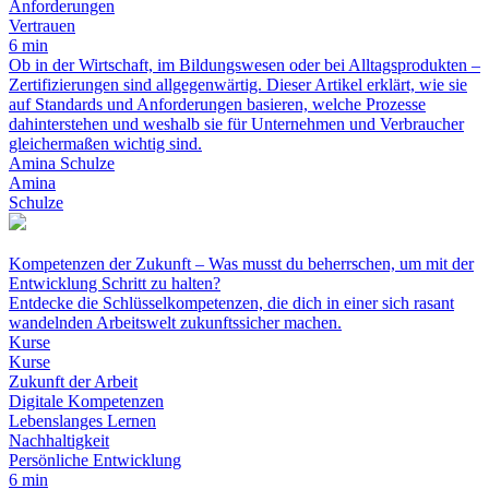
Anforderungen
Vertrauen
6 min
Ob in der Wirtschaft, im Bildungswesen oder bei Alltagsprodukten –
Zertifizierungen sind allgegenwärtig. Dieser Artikel erklärt, wie sie
auf Standards und Anforderungen basieren, welche Prozesse
dahinterstehen und weshalb sie für Unternehmen und Verbraucher
gleichermaßen wichtig sind.
Amina Schulze
Amina
Schulze
Kompetenzen der Zukunft – Was musst du beherrschen, um mit der
Entwicklung Schritt zu halten?
Entdecke die Schlüsselkompetenzen, die dich in einer sich rasant
wandelnden Arbeitswelt zukunftssicher machen.
Kurse
Kurse
Zukunft der Arbeit
Digitale Kompetenzen
Lebenslanges Lernen
Nachhaltigkeit
Persönliche Entwicklung
6 min