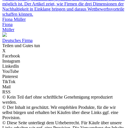
möglich ist. Der Artikel zeigt, wie Firmen die drei Dimensionen der
Nachhaltigkeit in Einklang bringen und daraus Wettbewerbsvorteile
schaffen können.
Fiona Müller
Fiona
Müller
D
eutsches
F
irma
Teilen und Gutes tun
X
Facebook
Instagram
LinkedIn
YouTube
Pinterest
TikTok
Mail
RSS
© Kein Teil darf ohne schriftliche Genehmigung reproduziert
werden.
© Der Inhalt ist geschützt. Wir empfehlen Produkte, für die wir
selbst bürgen und erhalten bei Käufen über diese Links ggf. eine
Provision.
© Diese Seite unterliegt dem Urheberrecht. Für Käufe über unsere
Links erhalten wir ggf. eine Provision. Die Verwendung der Inhalte