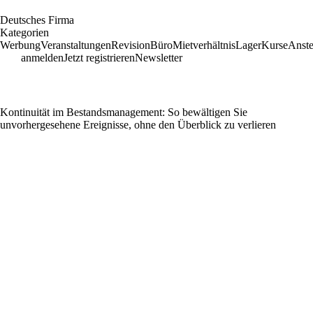
D
eutsches
F
irma
Kategorien
Werbung
Veranstaltungen
Revision
Büro
Mietverhältnis
Lager
Kurse
Anste
anmelden
Jetzt registrieren
Newsletter
Kontinuität im Bestandsmanagement: So bewältigen Sie
unvorhergesehene Ereignisse, ohne den Überblick zu verlieren