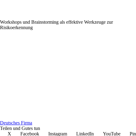
Workshops und Brainstorming als effektive Werkzeuge zur
Risikoerkennung
D
eutsches
F
irma
Teilen und Gutes tun
X
Facebook
Instagram
LinkedIn
YouTube
Pin