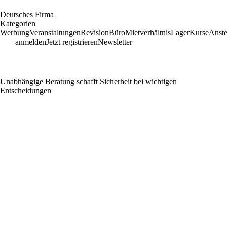
D
eutsches
F
irma
Kategorien
Werbung
Veranstaltungen
Revision
Büro
Mietverhältnis
Lager
Kurse
Anste
anmelden
Jetzt registrieren
Newsletter
Unabhängige Beratung schafft Sicherheit bei wichtigen
Entscheidungen