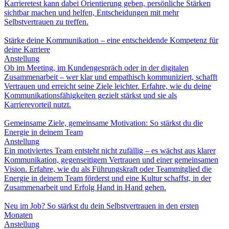
Karrieretest kann dabei Orientierung geben, persönliche Stärken
sichtbar machen und helfen, Entscheidungen mit mehr
Selbstvertrauen zu treffen.
Stärke deine Kommunikation – eine entscheidende Kompetenz für
deine Karriere
Anstellung
Ob im Meeting, im Kundengespräch oder in der digitalen
Zusammenarbeit – wer klar und empathisch kommuniziert, schafft
Vertrauen und erreicht seine Ziele leichter. Erfahre, wie du deine
Kommunikationsfähigkeiten gezielt stärkst und sie als
Karrierevorteil nutzt.
Gemeinsame Ziele, gemeinsame Motivation: So stärkst du die
Energie in deinem Team
Anstellung
Ein motiviertes Team entsteht nicht zufällig – es wächst aus klarer
Kommunikation, gegenseitigem Vertrauen und einer gemeinsamen
Vision. Erfahre, wie du als Führungskraft oder Teammitglied die
Energie in deinem Team förderst und eine Kultur schaffst, in der
Zusammenarbeit und Erfolg Hand in Hand gehen.
Neu im Job? So stärkst du dein Selbstvertrauen in den ersten
Monaten
Anstellung