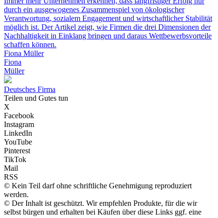
Immer mehr Unternehmen erkennen, dass langfristiger Erfolg nur
durch ein ausgewogenes Zusammenspiel von ökologischer
Verantwortung, sozialem Engagement und wirtschaftlicher Stabilität
möglich ist. Der Artikel zeigt, wie Firmen die drei Dimensionen der
Nachhaltigkeit in Einklang bringen und daraus Wettbewerbsvorteile
schaffen können.
Fiona Müller
Fiona
Müller
D
eutsches
F
irma
Teilen und Gutes tun
X
Facebook
Instagram
LinkedIn
YouTube
Pinterest
TikTok
Mail
RSS
© Kein Teil darf ohne schriftliche Genehmigung reproduziert
werden.
© Der Inhalt ist geschützt. Wir empfehlen Produkte, für die wir
selbst bürgen und erhalten bei Käufen über diese Links ggf. eine