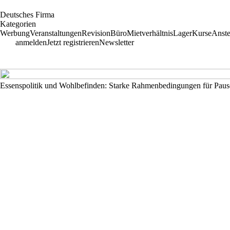
D
eutsches
F
irma
Kategorien
Werbung
Veranstaltungen
Revision
Büro
Mietverhältnis
Lager
Kurse
Anste
anmelden
Jetzt registrieren
Newsletter
Essenspolitik und Wohlbefinden: Starke Rahmenbedingungen für Pau